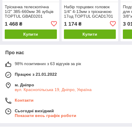
Тріскачка телескопічна
Набір торцевих головок
Подо
1/2" З85-660мм 36 зубців
1/4" 4-13мм з тріскачкою
для 
TOPTUL GBAE0201
17од TOPTUL GCAD1701
3/8"x
ада
1 468
1 174
3 0
₴
₴
CAP
Купити
Купити
Про нас
98% позитивних з 63 відгуків за рік
Працює з 21.01.2022
м. Дніпро
вул. Краснопільська 19, Дніпро, Україна
Контакти
Сьогодні вихідний
Показати весь графік роботи