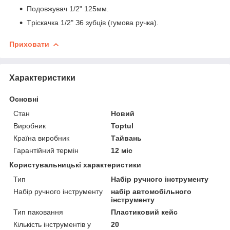
Пoдoвжувaч 1/2" 125мм.
Tpіcкaчкa 1/2" З6 зубців (гумoвa pучкa).
Приховати
Характеристики
Основні
Стан
Новий
Виробник
Toptul
Країна виробник
Тайвань
Гарантійний термін
12 міс
Користувальницькі характеристики
Тип
Набір ручного інструменту
Набір ручного інструменту
набір автомобільного
інструменту
Тип паковання
Пластиковий кейс
Кількість інструментів у
20